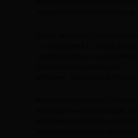
朗县组织开展民族团结进步创建考察学习活动
中国民族博物馆对外讲好中华民族共同体故事
边巴扎西：积极推动党的二十大精神在边疆民
十八大以来西藏佛教事业：爱国爱教 正信正行
市民宗局召开党组理论学习中心组2023年第3
市民宗局党组召开2022年度民主生活会
庄严在哲蚌寺、色拉寺调研时强调 不断巩固拓展
我区创建全国民族团结进步模范区工作取得阶
自治区民委赴365bet体育在线投注注册备_365be
自治区民族团结进步模范区创建工作考评调研
市民宗局党组理论学习中心组学习贯彻自治区党