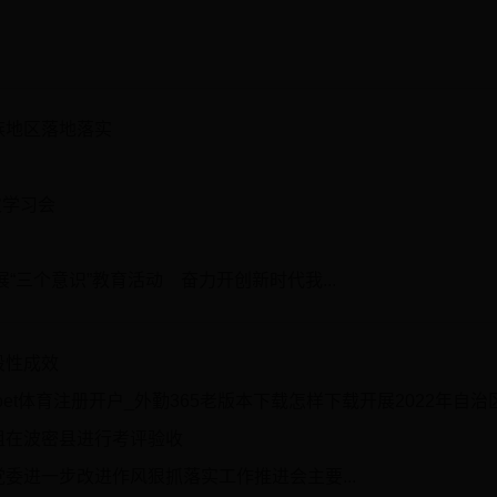
族地区落地落实
次学习会
“三个意识”教育活动 奋力开创新时代我...
段性成效
t体育注册开户_外勤365老版本下载怎样下载开展2022年自治区级民族团结进
组在波密县进行考评验收
委进一步改进作风狠抓落实工作推进会主要...