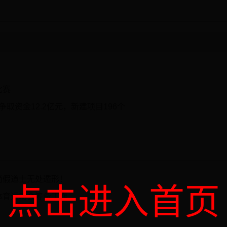
比赛
取资金12.2亿元，新建项目196个
尚假道士无处遁形！
点击进入首页
体育运动会筹备工作