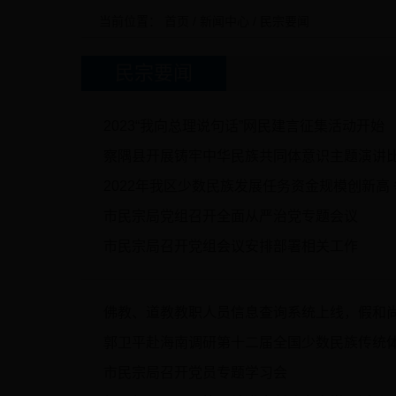
当前位置：
首页
/
新闻中心
/
民宗要闻
民宗要闻
2023“我向总理说句话”网民建言征集活动开始
察隅县开展铸牢中华民族共同体意识主题演讲
2022年我区少数民族发展任务资金规模创新高 争
市民宗局党组召开全面从严治党专题会议
市民宗局召开党组会议安排部署相关工作
佛教、道教教职人员信息查询系统上线，假和
郭卫平赴海南调研第十二届全国少数民族传统
市民宗局召开党员专题学习会