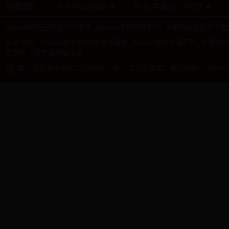
友情链接：
自治区政府网站
区(市)县政府门户网站
365bet体育在线投注注册备_365bet体育注册开户_外勤365老版本
技术支持：365bet体育在线投注注册备_365bet体育注册开户_外勤3
载怎样下载市政府国资委
藏公网安备 54262102000023号
工信部备案：
藏ICP备1100017