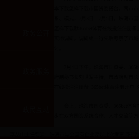
本下载怎样下载市国资委搭台，两市市
系、模式，7月3日—7月5日，珠海市国资
怎样下载就365bet体育在线投注注册
政务公开
实地调研。调研组一行先后考察了市城
讨。
7月4日下午，珠海市国资委、365
政务服务
府副秘书长刘世军主持，市政府副市长丁
在线投注注册备_365bet体育注册
会上，珠海市国资委、365bet体
政民互动
步在双方国资系统合作、人才交流等方
李丛山主任强调：珠海市与会国有企业要以此次考察调研为